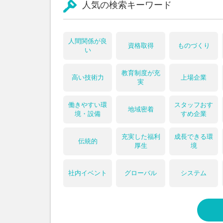
人気の検索キーワード
人間関係が良
資格取得
ものづくり
い
教育制度が充
高い技術力
上場企業
実
働きやすい環
スタッフおす
地域密着
境・設備
すめ企業
充実した福利
成長できる環
伝統的
厚生
境
社内イベント
グローバル
システム